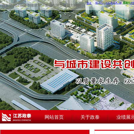
欢迎访问江苏政泰建筑设计集团有限公司官方网站
网站首页
关于政泰
业绩展